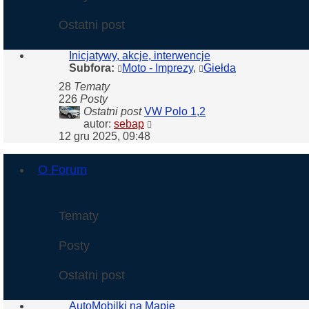
Ostatni post
Inicjatywy, akcje, interwencje
Subfora:
Moto - Imprezy
,
Giełda
28
Tematy
226
Posty
Ostatni post
VW Polo 1,2
Wyświetl
autor:
sebap
najnowszy
12 gru 2025, 09:48
post
O Forum
Tematy
Posty
Ostatni post
AutoMobilki na Mapie