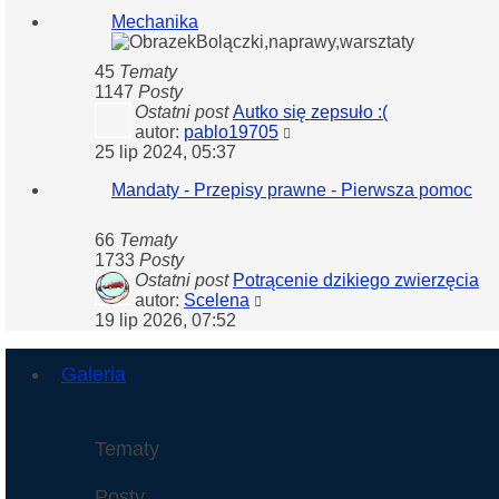
post
Mechanika
Bolączki,naprawy,warsztaty
45
Tematy
1147
Posty
Ostatni post
Autko się zepsuło :(
Wyświetl
autor:
pablo19705
najnowszy
25 lip 2024, 05:37
post
Mandaty - Przepisy prawne - Pierwsza pomoc
66
Tematy
1733
Posty
Ostatni post
Potrącenie dzikiego zwierzęcia
Wyświetl
autor:
Scelena
najnowszy
19 lip 2026, 07:52
post
Galeria
Tematy
Posty