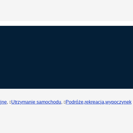
yjne
,
Utrzymanie samochodu
,
Podróże,rekreacja,wypoczynek