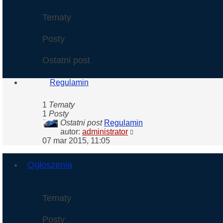
Tematy
Posty
Ostatni post
Regulamin
1
Tematy
1
Posty
Ostatni post
Regulamin
Wyświetl
autor:
administrator
najnowszy
07 mar 2015, 11:05
post
Ogłoszenia
Tematy
Posty