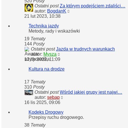
520
Posty
Ostatni post
Za którym podejściem zdaliści…
Wyświetl
autor:
BogdanK
najnowszy
21 lut 2023, 10:38
post
Technika jazdy
Metody, rady i wskazówki
19
Tematy
144
Posty
Ostatni post
Jazda w trudnych warunkach
Wyświetl
autor:
Mysza
najnowszy
13 lip 2022, 11:09
post
Kultura na drodze
17
Tematy
310
Posty
Ostatni post
Wśród jakiej grupy jest najwi…
Wyświetl
autor:
sebap
najnowszy
16 lis 2025, 09:06
post
Kodeks Drogowy
Przepisy ruchu drogowego.
38
Tematy