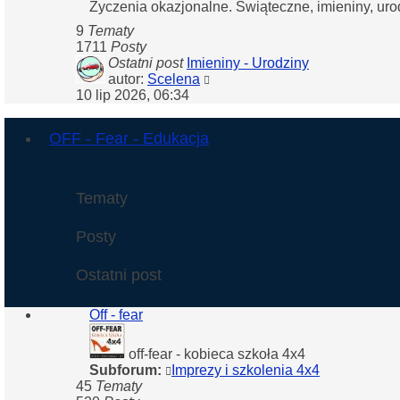
Życzenia okazjonalne. Świąteczne, imieniny, uro
9
Tematy
1711
Posty
Ostatni post
Imieniny - Urodziny
Wyświetl
autor:
Scelena
najnowszy
10 lip 2026, 06:34
post
OFF - Fear - Edukacja
Tematy
Posty
Ostatni post
Off - fear
off-fear - kobieca szkoła 4x4
Subforum:
Imprezy i szkolenia 4x4
45
Tematy