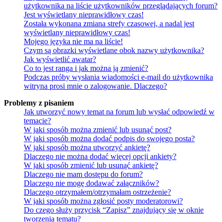
użytkownika na liście użytkowników przeglądających forum?
Jest wyświetlany nieprawidłowy czas!
Została wykonana zmiana strefy czasowej, a nadal jest
wyświetlany nieprawidłowy czas!
Mojego języka nie ma na liście!
Czym są obrazki wyświetlane obok nazwy użytkownika?
Jak wyświetlić awatar?
Co to jest ranga i jak można ją zmienić?
Podczas próby wysłania wiadomości e-mail do użytkownika
witryna prosi mnie o zalogowanie. Dlaczego?
Problemy z pisaniem
Jak utworzyć nowy temat na forum lub wysłać odpowiedź w
temacie?
W jaki sposób można zmienić lub usunąć post?
W jaki sposób można dodać podpis do swojego posta?
W jaki sposób można utworzyć ankietę?
Dlaczego nie można dodać więcej opcji ankiety?
W jaki sposób zmienić lub usunąć ankietę?
Dlaczego nie mam dostępu do forum?
Dlaczego nie mogę dodawać załączników?
Dlaczego otrzymałem/otrzymałam ostrzeżenie?
W jaki sposób można zgłosić posty moderatorowi?
Do czego służy przycisk “Zapisz” znajdujący się w oknie
tworzenia tematu?