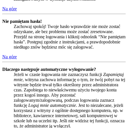
Na górę
Nie pamiętam hasła!
Zachowaj spokój! Twoje hasło wprawdzie nie może zostać
odzyskane, ale bez problemu może zostać zresetowane.
Przejdź na stronę logowania i kliknij odnośnik “Nie pamiętam
hasła”. Postępuj zgodnie z instrukcjami, a prawdopodobnie
niedługo znów będziesz móc się zalogować.
Na górę
Dlaczego następuje automatyczne wylogowanie?
Jeżeli w czasie logowania nie zaznaczysz funkcji
Zapamiętaj
mnie
, witryna zachowa informację o tym, że twój pobyt na tej
witrynie będzie trwał tylko określony przez administratora
czas. Zapobiega to niewłaściwemu użyciu twojego konta
przez kogoś innego. Aby pozostać
zalogowanym/zalogowaną, podczas logowania zaznacz
funkcję
Loguj mnie automatycznie
. Jest to niezalecane, jeżeli
korzystasz z witryny z ogólnie dostępnego komputera, np. w
bibliotece, kawiarence internetowej, sali komputerowej w
szkole lub na uczelni itp. Jeśli nie widzisz tej funkcji, oznacza
to, że administrator ją wyłączył.