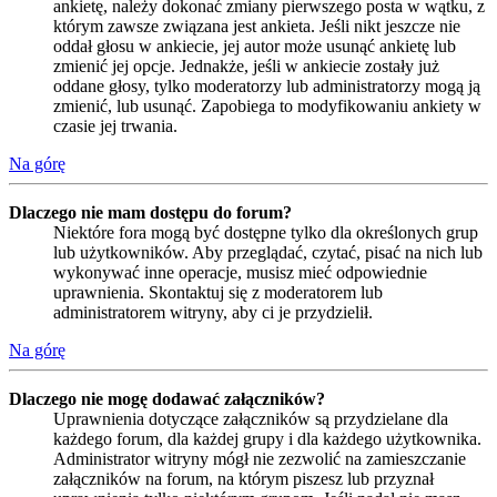
ankietę, należy dokonać zmiany pierwszego posta w wątku, z
którym zawsze związana jest ankieta. Jeśli nikt jeszcze nie
oddał głosu w ankiecie, jej autor może usunąć ankietę lub
zmienić jej opcje. Jednakże, jeśli w ankiecie zostały już
oddane głosy, tylko moderatorzy lub administratorzy mogą ją
zmienić, lub usunąć. Zapobiega to modyfikowaniu ankiety w
czasie jej trwania.
Na górę
Dlaczego nie mam dostępu do forum?
Niektóre fora mogą być dostępne tylko dla określonych grup
lub użytkowników. Aby przeglądać, czytać, pisać na nich lub
wykonywać inne operacje, musisz mieć odpowiednie
uprawnienia. Skontaktuj się z moderatorem lub
administratorem witryny, aby ci je przydzielił.
Na górę
Dlaczego nie mogę dodawać załączników?
Uprawnienia dotyczące załączników są przydzielane dla
każdego forum, dla każdej grupy i dla każdego użytkownika.
Administrator witryny mógł nie zezwolić na zamieszczanie
załączników na forum, na którym piszesz lub przyznał