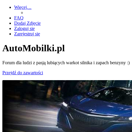
Więcej…
FAQ
Dodaj Zdjęcie
Zaloguj się
Zarejestruj się
AutoMobilki.pl
Forum dla ludzi z pasją lubiących warkot silnika i zapach benzyny :)
Przejdź do zawartości
AutoMobilki.pl
Forum dla ludzi z pasją lubiących warkot silnika i zapach benzyny :)
Przejdź do zawartości