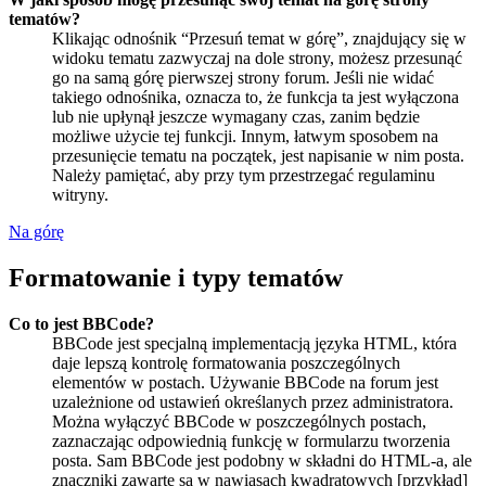
tematów?
Klikając odnośnik “Przesuń temat w górę”, znajdujący się w
widoku tematu zazwyczaj na dole strony, możesz przesunąć
go na samą górę pierwszej strony forum. Jeśli nie widać
takiego odnośnika, oznacza to, że funkcja ta jest wyłączona
lub nie upłynął jeszcze wymagany czas, zanim będzie
możliwe użycie tej funkcji. Innym, łatwym sposobem na
przesunięcie tematu na początek, jest napisanie w nim posta.
Należy pamiętać, aby przy tym przestrzegać regulaminu
witryny.
Na górę
Formatowanie i typy tematów
Co to jest BBCode?
BBCode jest specjalną implementacją języka HTML, która
daje lepszą kontrolę formatowania poszczególnych
elementów w postach. Używanie BBCode na forum jest
uzależnione od ustawień określanych przez administratora.
Można wyłączyć BBCode w poszczególnych postach,
zaznaczając odpowiednią funkcję w formularzu tworzenia
posta. Sam BBCode jest podobny w składni do HTML-a, ale
znaczniki zawarte są w nawiasach kwadratowych [przykład]