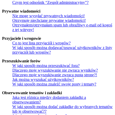
Czym jest odnośnik “Zespół administracyjny”?
Prywatne wiadomości
Nie mogę wysyłać prywatnych wiadomości!
Otrzymuję niechciane prywatne wiadomości!
Otrzymałem/otrzymałam spam lub obraźliwy e-mail od kogoś
z tej witryny!
Przyjaciele i wrogowie
Co to jest lista przyjaciół i wrogów?
W jaki sposób można dodawać/usuwać użytkowników z listy
przyjaciół lub wrogów?
Przeszukiwanie forów
W jaki sposób można przeszukiwać fora?
Dlaczego moje wyszukiwanie nie zwraca wyników?
Dlaczego moje wyszukiwanie zwraca pustą stronę?!
Jak można wyszukać użytkowników?
W jaki sposób można znaleźć swoje posty i tematy?
Obserwowanie tematów i zakładki
Jaka jest różnica między dodaniem zakładki a
obserwowaniem?
W jaki sposób można dodać zakładkę do wybranych tematów
lub je obserwować??