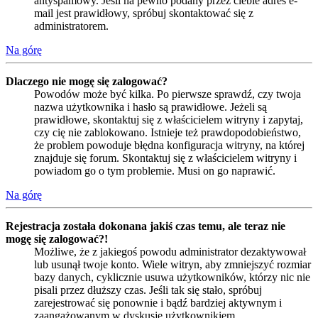
antyspamowy. Jeśli na pewno podany przez ciebie adres e-
mail jest prawidłowy, spróbuj skontaktować się z
administratorem.
Na górę
Dlaczego nie mogę się zalogować?
Powodów może być kilka. Po pierwsze sprawdź, czy twoja
nazwa użytkownika i hasło są prawidłowe. Jeżeli są
prawidłowe, skontaktuj się z właścicielem witryny i zapytaj,
czy cię nie zablokowano. Istnieje też prawdopodobieństwo,
że problem powoduje błędna konfiguracja witryny, na której
znajduje się forum. Skontaktuj się z właścicielem witryny i
powiadom go o tym problemie. Musi on go naprawić.
Na górę
Rejestracja została dokonana jakiś czas temu, ale teraz nie
mogę się zalogować?!
Możliwe, że z jakiegoś powodu administrator dezaktywował
lub usunął twoje konto. Wiele witryn, aby zmniejszyć rozmiar
bazy danych, cyklicznie usuwa użytkowników, którzy nic nie
pisali przez dłuższy czas. Jeśli tak się stało, spróbuj
zarejestrować się ponownie i bądź bardziej aktywnym i
zaangażowanym w dyskusje użytkownikiem.