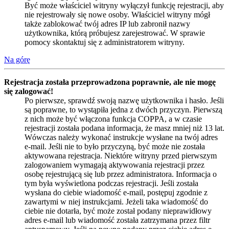
Być może właściciel witryny wyłączył funkcję rejestracji, aby
nie rejestrowały się nowe osoby. Właściciel witryny mógł
także zablokować twój adres IP lub zabronił nazwy
użytkownika, którą próbujesz zarejestrować. W sprawie
pomocy skontaktuj się z administratorem witryny.
Na górę
Rejestracja została przeprowadzona poprawnie, ale nie mogę
się zalogować!
Po pierwsze, sprawdź swoją nazwę użytkownika i hasło. Jeśli
są poprawne, to wystąpiła jedna z dwóch przyczyn. Pierwszą
z nich może być włączona funkcja COPPA, a w czasie
rejestracji została podana informacja, że masz mniej niż 13 lat.
Wówczas należy wykonać instrukcje wysłane na twój adres
e-mail. Jeśli nie to było przyczyną, być może nie została
aktywowana rejestracja. Niektóre witryny przed pierwszym
zalogowaniem wymagają aktywowania rejestracji przez
osobę rejestrującą się lub przez administratora. Informacja o
tym była wyświetlona podczas rejestracji. Jeśli została
wysłana do ciebie wiadomość e-mail, postępuj zgodnie z
zawartymi w niej instrukcjami. Jeżeli taka wiadomość do
ciebie nie dotarła, być może został podany nieprawidłowy
adres e-mail lub wiadomość została zatrzymana przez filtr