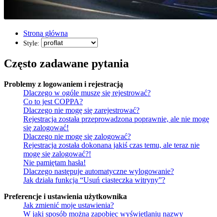
Strona główna
Style:
Często zadawane pytania
Problemy z logowaniem i rejestracją
Dlaczego w ogóle muszę się rejestrować?
Co to jest COPPA?
Dlaczego nie mogę się zarejestrować?
Rejestracja została przeprowadzona poprawnie, ale nie mogę
się zalogować!
Dlaczego nie mogę się zalogować?
Rejestracja została dokonana jakiś czas temu, ale teraz nie
mogę się zalogować?!
Nie pamiętam hasła!
Dlaczego następuje automatyczne wylogowanie?
Jak działa funkcja “Usuń ciasteczka witryny”?
Preferencje i ustawienia użytkownika
Jak zmienić moje ustawienia?
W jaki sposób można zapobiec wyświetlaniu nazwy