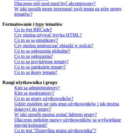
Dlaczego mój post musi być akceptowany?
W jaki sposób mogę przesunąć swój temat na górę strony
tematów?
Formatowanie i typy tematów
Co to jest BBCode?
Czy można używać języka HTML?
Co to są są emotikony?
Czy można umieszczać obrazki w poście?
Co to są ogłoszenia globalne?
Co to są ogłoszenia?
Co to są przyklejone tematy?
Co to są zamknięte tematy?
Co to są ikony tematu?
Rangi użytkownika i grupy
Kim są administratorzy?
Kim są moderatorzy?
Co to są grupy użytkowników?
Gdzie znajduje się spis grup użytkowników i jak można
dołączyć do grupy?
W jaki sposób można zostać liderem grupy?
Dlaczego niektóre nazwy użytkowników są wyświetlane
innymi kolorami?
Co to jest “Domyślna grupa użytkownika”?