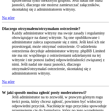
uprawnienia tylko niektórym grupom. Jeśli nadal nie masz
jasności, dlaczego nie możesz zamieszczać załączników,
skontaktuj się z administratorem witryny.
Na górę
Dlaczego otrzymałem/otrzymałam ostrzeżenie?
Każdy administrator witryny ma swoje zasady i regulaminy
obowiązujące na danej witrynie. Są one opublikowane i
administrator zaleca zapoznanie się z nimi. Jeśli ktoś ich nie
przestrzegał, może otrzymać ostrzeżenie. O udzieleniu
ostrzeżenia decyduje administrator witryny. phpBB Limited
nie ma nic wspólnego z ostrzeżeniami udzielanymi na tej
witrynie i nie ponosi żadnej odpowiedzialności związanej z
nimi. Jeśli nadal nie masz jasności, dlaczego
otrzymałeś/otrzymałaś ostrzeżenie, skontaktuj się z
administratorem witryny.
Na górę
W jaki sposób można zgłosić posty moderatorowi?
Jeśli administrator na to zezwolił, w prawym górnym rogu
treści posta, który chcesz zgłosić, powinien być widoczny
odpowiedni przycisk. Naciśnięcie tego przycisku spowoduje
przeniesienie cię do formularza, który po jego wypełnieniu