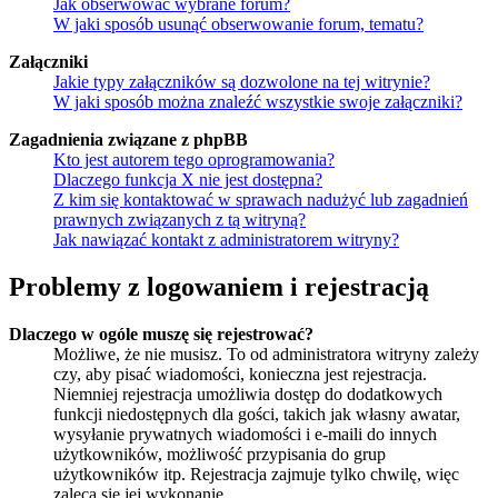
Jak obserwować wybrane forum?
W jaki sposób usunąć obserwowanie forum, tematu?
Załączniki
Jakie typy załączników są dozwolone na tej witrynie?
W jaki sposób można znaleźć wszystkie swoje załączniki?
Zagadnienia związane z phpBB
Kto jest autorem tego oprogramowania?
Dlaczego funkcja X nie jest dostępna?
Z kim się kontaktować w sprawach nadużyć lub zagadnień
prawnych związanych z tą witryną?
Jak nawiązać kontakt z administratorem witryny?
Problemy z logowaniem i rejestracją
Dlaczego w ogóle muszę się rejestrować?
Możliwe, że nie musisz. To od administratora witryny zależy
czy, aby pisać wiadomości, konieczna jest rejestracja.
Niemniej rejestracja umożliwia dostęp do dodatkowych
funkcji niedostępnych dla gości, takich jak własny awatar,
wysyłanie prywatnych wiadomości i e-maili do innych
użytkowników, możliwość przypisania do grup
użytkowników itp. Rejestracja zajmuje tylko chwilę, więc
zaleca się jej wykonanie.