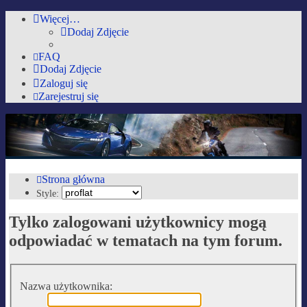
Więcej…
Dodaj Zdjęcie
FAQ
Dodaj Zdjęcie
Zaloguj się
Zarejestruj się
AutoMobilki.pl
Forum dla ludzi z pasją lubiących warkot silnika i zapach benzyny :)
Strona główna
Style:
Przejdź do zawartości
Tylko zalogowani użytkownicy mogą
odpowiadać w tematach na tym forum.
Nazwa użytkownika: