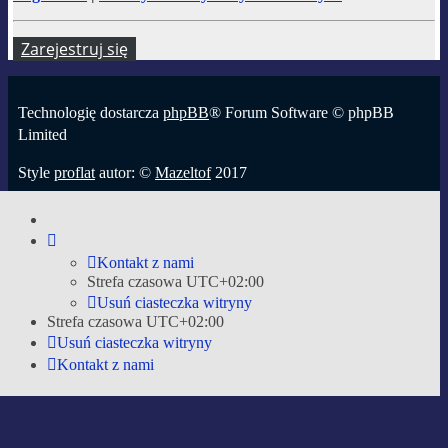
Zarejestruj się
Technologię dostarcza
phpBB
® Forum Software © phpBB
Limited
Style
proflat
autor: ©
Mazeltof
2017
Zasady ochrony danych osobowych
|
Regulamin
Time: 0.024s
|
Queries: 13
| Peak Memory Usage: 1.91 MiB
Kontakt z nami
Strefa czasowa
UTC+02:00
Usuń ciasteczka witryny
Strefa czasowa
UTC+02:00
Usuń ciasteczka witryny
Kontakt z nami
Strona główna