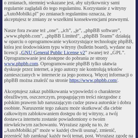
o zmianach, niemniej wskazane jest, aby użytkownicy sami
regularnie zaglądali do tego regulaminu. Korzystanie z witryny
„AutoMobilki.pl” po zmianach regulaminu oznacza, że
akceptujesz te zmiany ze wszelkimi konsekwencjami prawnymi.
Nasze fora zwane też „one”, „ich”, „je”, „phpBB software”,
„www.phpbb.com”, „phpBB Limited”, „phpBB Teams” działają
w oparciu o oprogramowanie wykorzystujące technologię phpBB,
która jest środowiskiem typu witryny (bulletin board), wydane na
licencji „
GNU General Public License v2
” zwanej też „GPL”.
Oprogramowanie jest dostępne do pobrania ze strony
www.phpbb.com
. Oprogramowanie phpBB tylko ułatwia
dyskusje przez internet, a jego autorzy nie kontrolują tekstów
zamieszczanych w internecie za jego pomocą. Więcej informacji o
phpBB można znaleźć na stronie
https://www.phpbb.com/
.
Akceptujesz zakaz publikowania wypowiedzi o charakterze
obraźliwym, oszczerczym, propagującym treści niezgodne z
polskim prawem lub naruszającym cudze prawa autorskie i dobra
osobiste. Naruszenie tego zakazu może skutkować dla ciebie
całkowitym zablokowaniem dostępu do tej witryny, a twój
dostawca internetu zostanie powiadomiony o twoim
niewłaściwym zachowaniu. Wyrażasz zgodę na to, że
„AutoMobilki.pl” może w każdej chwili usunąć, zmienić,
przenieść lub zamknąć każdy twój temat, post. Wyrażasz zgodę na