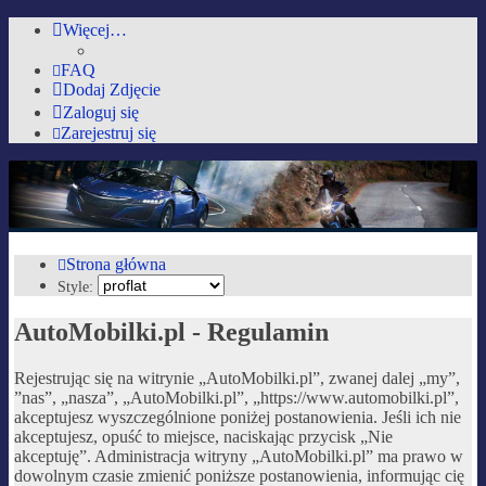
Więcej…
FAQ
Dodaj Zdjęcie
Zaloguj się
Zarejestruj się
AutoMobilki.pl
Forum dla ludzi z pasją lubiących warkot silnika i zapach benzyny :)
Strona główna
Style:
Przejdź do zawartości
AutoMobilki.pl - Regulamin
Rejestrując się na witrynie „AutoMobilki.pl”, zwanej dalej „my”,
”nas”, „nasza”, „AutoMobilki.pl”, „https://www.automobilki.pl”,
akceptujesz wyszczególnione poniżej postanowienia. Jeśli ich nie
akceptujesz, opuść to miejsce, naciskając przycisk „Nie
akceptuję”. Administracja witryny „AutoMobilki.pl” ma prawo w
dowolnym czasie zmienić poniższe postanowienia, informując cię