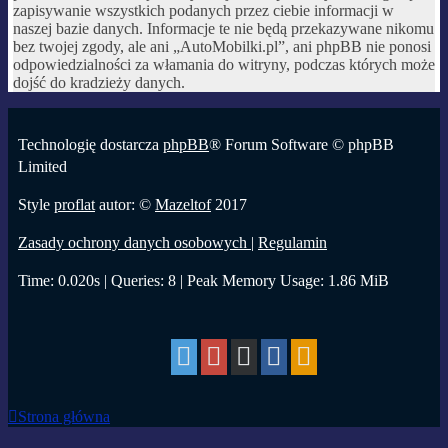
zapisywanie wszystkich podanych przez ciebie informacji w
naszej bazie danych. Informacje te nie będą przekazywane nikomu
bez twojej zgody, ale ani „AutoMobilki.pl”, ani phpBB nie ponosi
odpowiedzialności za włamania do witryny, podczas których może
dojść do kradzieży danych.
Technologię dostarcza
phpBB
® Forum Software © phpBB
Limited
Style
proflat
autor: ©
Mazeltof
2017
Zasady ochrony danych osobowych
|
Regulamin
Time: 0.020s
|
Queries: 8
| Peak Memory Usage: 1.86 MiB
Strona główna