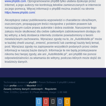
www.phpbb.com
. Oprogramowanie phpBB tylko ułatwia dyskusje przez
internet, a jego autorzy nie kontrolują tekstów zamieszczanych w internecie
za jego pomocą. Więcej informacji o phpBB można znaleźć na stronie
https://www.phpbb.com/
.
Akceptujesz zakaz publikowania wypowiedzi o charakterze obraźliwym,
oszczerczym, propagującym treści niezgodne z polskim prawem lub
naruszającym cudze prawa autorskie i dobra osobiste. Naruszenie tego
zakazu może skutkować dla ciebie całkowitym zablokowaniem dostępu do
tej witryny, a twój dostawca internetu zostanie powiadomiony o twoim
niewłaściwym zachowaniu. Wyrażasz zgodę na to, że „AutoMobilki.pl” może
w każdej chwili usunąć, zmienić, przenieść lub zamknąć każdy twój temat,
post. Wyrażasz zgodę na zapisywanie wszystkich podanych przez ciebie
informacji w naszej bazie danych. Informacje te nie będą przekazywane
nikomu bez twojej zgody, ale ani „AutoMobilki.pl”, ani phpBB nie ponosi
odpowiedzialności za włamania do witryny, podczas których może dojść do
kradzieży danych.
Technologię dostarcza
phpBB
® Forum Software © phpBB Limited
Style
proflat
autor: ©
Mazeltof
2017
Zasady ochrony danych osobowych
|
Regulamin
Time: 0.026s
|
Queries: 8
| Peak Memory Usage: 1.86 MiB