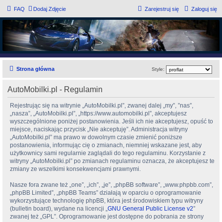
FAQ
Dodaj Zdjęcie
Zarejestruj się
Zaloguj się
AutoMobilki.pl
Forum dla ludzi z pasją lubiących warkot silnika i zapach benzyny :)
Strona główna
Style:
AutoMobilki.pl - Regulamin
Rejestrując się na witrynie „AutoMobilki.pl”, zwanej dalej „my”, ”nas”,
„nasza”, „AutoMobilki.pl”, „https://www.automobilki.pl”, akceptujesz
wyszczególnione poniżej postanowienia. Jeśli ich nie akceptujesz, opuść to
miejsce, naciskając przycisk „Nie akceptuję”. Administracja witryny
„AutoMobilki.pl” ma prawo w dowolnym czasie zmienić poniższe
postanowienia, informując cię o zmianach, niemniej wskazane jest, aby
użytkownicy sami regularnie zaglądali do tego regulaminu. Korzystanie z
witryny „AutoMobilki.pl” po zmianach regulaminu oznacza, że akceptujesz te
zmiany ze wszelkimi konsekwencjami prawnymi.
Nasze fora zwane też „one”, „ich”, „je”, „phpBB software”, „www.phpbb.com”,
„phpBB Limited”, „phpBB Teams” działają w oparciu o oprogramowanie
wykorzystujące technologię phpBB, która jest środowiskiem typu witryny
(bulletin board), wydane na licencji „
GNU General Public License v2
”
zwanej też „GPL”. Oprogramowanie jest dostępne do pobrania ze strony