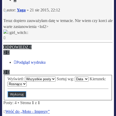
Post
autor:
Yaga
»
21 sie 2015, 22:12
Teraz dopiero zauważyłam datę w temacie. Nie wiem czy korci ale
warte zastanowienia <lol2>
Na
górę
ODPOWIEDZ
Podgląd wydruku
Wyświetl:
Sortuj wg:
Kierunek:
Posty: 4 • Strona
1
z
1
Wróć do „Moto - Imprezy”