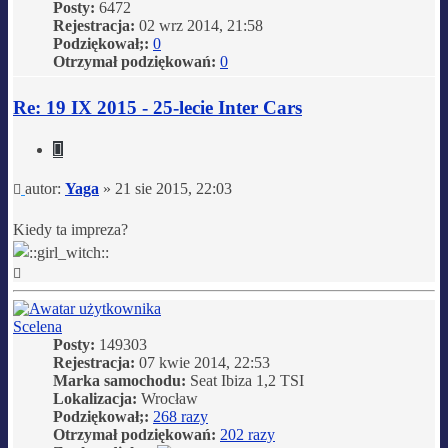
Posty:
6472
Rejestracja:
02 wrz 2014, 21:58
Podziękował;:
0
Otrzymał podziękowań:
0
Re: 19 IX 2015 - 25-lecie Inter Cars
Cytuj
Post
autor:
Yaga
»
21 sie 2015, 22:03
Kiedy ta impreza?
Na
górę
Scelena
Posty:
149303
Rejestracja:
07 kwie 2014, 22:53
Marka samochodu:
Seat Ibiza 1,2 TSI
Lokalizacja:
Wrocław
Podziękował;:
268 razy
Otrzymał podziękowań:
202 razy