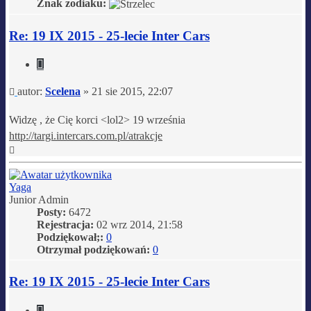
Znak zodiaku:
Re: 19 IX 2015 - 25-lecie Inter Cars
Cytuj
Post
autor:
Scelena
»
21 sie 2015, 22:07
Widzę , że Cię korci <lol2> 19 września
http://targi.intercars.com.pl/atrakcje
Na
górę
Yaga
Junior Admin
Posty:
6472
Rejestracja:
02 wrz 2014, 21:58
Podziękował;:
0
Otrzymał podziękowań:
0
Re: 19 IX 2015 - 25-lecie Inter Cars
Cytuj