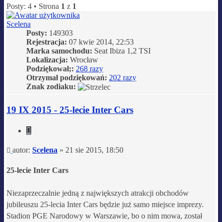
Posty: 4 • Strona
1
z
1
Scelena
Posty:
149303
Rejestracja:
07 kwie 2014, 22:53
Marka samochodu:
Seat Ibiza 1,2 TSI
Lokalizacja:
Wrocław
Podziękował;:
268 razy
Otrzymał podziękowań:
202 razy
Znak zodiaku:
19 IX 2015 - 25-lecie Inter Cars
Cytuj
Post
autor:
Scelena
»
21 sie 2015, 18:50
25-lecie Inter Cars
Niezaprzeczalnie jedną z największych atrakcji obchodów
jubileuszu 25-lecia Inter Cars będzie już samo miejsce imprezy.
Stadion PGE Narodowy w Warszawie, bo o nim mowa, został