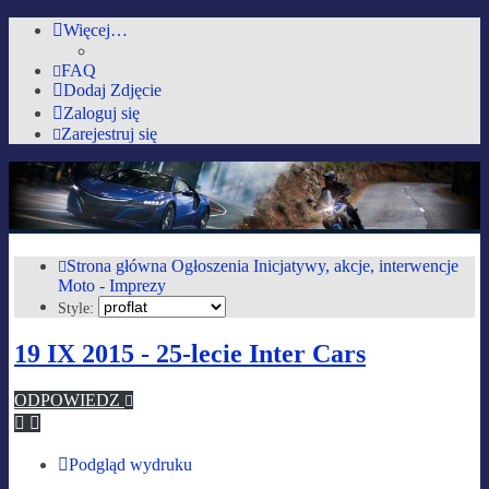
Więcej…
FAQ
Dodaj Zdjęcie
Zaloguj się
Zarejestruj się
AutoMobilki.pl
Forum dla ludzi z pasją lubiących warkot silnika i zapach benzyny :)
Strona główna
Ogłoszenia
Inicjatywy, akcje, interwencje
Moto - Imprezy
Przejdź do zawartości
Style:
19 IX 2015 - 25-lecie Inter Cars
ODPOWIEDZ
Podgląd wydruku